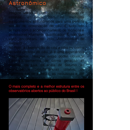
Astronômico
Imagine um local com um céu pontilhado de
estrelas, e ainda com os melhores
equipamentos astronômicos para uma perfeita
sessão de observação do céu. E tudo isso
sempre com o acompanhamento de técnicos e
professores altamente qualificados. É isso que
você encontrará no Polo Astronômico de
Amparo!
No Polo, a observação do céu a olho nu com o
reconhecimento do céu, já é uma experiência
inesquecível. Imagine então poder observar
com equipamentos de última geração as
crateras da Lua, os anéis de Saturno, as
manchas e protuberâncias solares, os
aglomerados de estrelas, as nebulosas e até
mesmo as distantes galáxias
O mais completo e a melhor estrutura entre os
observatórios abertos ao público do Brasil !