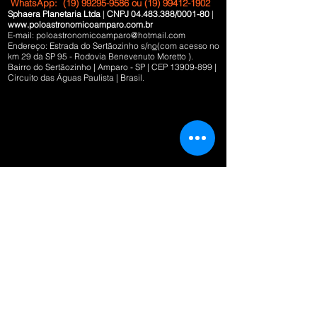
WhatsApp:
(19) 99295-9586
ou
(19) 99412-1902
Sphaera Planetaria Ltda
|
CNPJ
04.483.388
/0001-80
|
www.poloastronomicoamparo.com.br
E-mail:
poloastronomicoamparo@hotmail.com
Endereço: Estrada do Sertãozinho s/n
o
(com acesso no
km 29 da SP 95 - Rodovia Benevenuto Moretto ).
Bairro do Sertãozinho | Amparo - SP | CEP
13909-899
|
Circuito das Águas Paulista | Brasil.
* Métodos de pagamento disponíveis no site:
Cartão de Débito, Cartão de Crédito, PIX - Importante:
Não vendemos ingressos no POLO apenas antecipado!
* Políticas de troca, devolução e reembolso:
Somente pelo WhatsAPP -
19 99295 9586
IMPORTANTE: O
comprador deverá informar o nome
-
completo e o número do pedido referente à compra;
Política de cancelamento/reembolso:
*
Poderá ser solicitado em até 07 dias após a data da
-