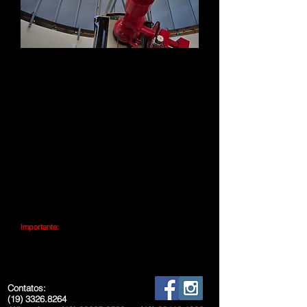
Estrutura e equipamentos principais do
Observatório Astronômico:
-Telescópio Refletor Newtoniano de 655mm de
abertura
Maior telescópio em operação no estado de São Paulo e o
maior do Brasil aberto para a visitação pública !
-Telescópio Schimidt-Cassegrain de 365mm de
abertura;
-Telescópio Refletor Newtoniano de 340mm de
abertura;
-Telescópio Refrator de 150mm de abertura;
-Telescópio Refletor Newtoniano de 200mm de
abertura;
-Telescópio Refrator de 80mm de abertura,
exclusivo para observação do Sol em H-Alfa.
Importante:
As observações astronômicas exigem condições atmosféricas boas. Nos
dias de tempo nublado ou chuvoso, as sessões de observações são
canceladas.
Contatos:
(19) 3326.8264